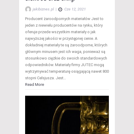
jakibiznes.pl
|
Cze 12, 2021
Producent żaroodpornych materiałów Jest to
jeden z niewielu producentów na rynku, który
oferuje przede wszystkim materiały o jak
najwyższej jakości w przystępnej cenie. A
dokładniej materiały te są żaroodporne, których
głównym minusem jest ich waga, ponieważ są
stosunkowo ciężkie do swoich standardowych
odpowiedników. Materiały firmy JUTEC mogą
wytrzymywać temperaturę osiągającą nawet 800
stopni Celsjusza. Jest…
Read More