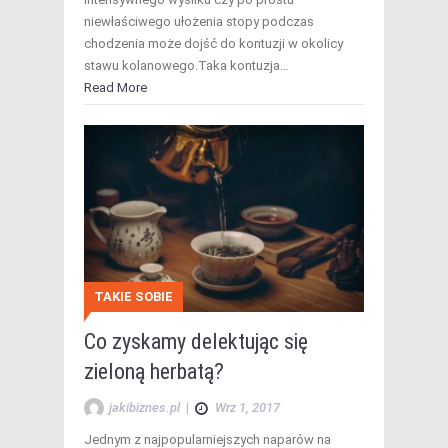
niewłaściwego ułożenia stopy podczas
chodzenia może dojść do kontuzji w okolicy
stawu kolanowego.Taka kontuzja…
Read More
TAKIE SOBIE
Co zyskamy delektując się
zieloną herbatą?
jakibiznes.pl
|
Wrz 1, 2017
Jednym z najpopularniejszych naparów na