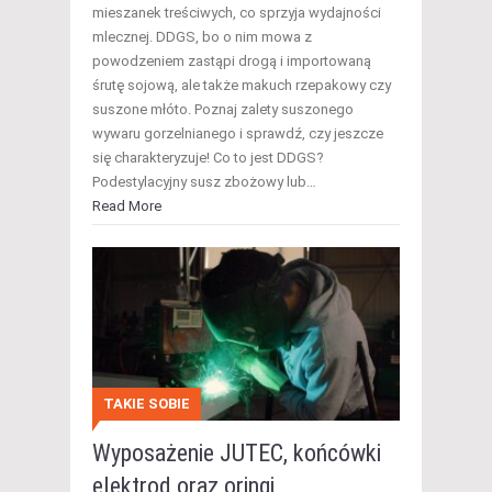
mieszanek treściwych, co sprzyja wydajności
mlecznej. DDGS, bo o nim mowa z
powodzeniem zastąpi drogą i importowaną
śrutę sojową, ale także makuch rzepakowy czy
suszone młóto. Poznaj zalety suszonego
wywaru gorzelnianego i sprawdź, czy jeszcze
się charakteryzuje! Co to jest DDGS?
Podestylacyjny susz zbożowy lub…
Read More
TAKIE SOBIE
Wyposażenie JUTEC, końcówki
elektrod oraz oringi