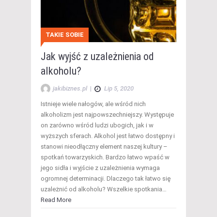
TAKIE SOBIE
Jak wyjść z uzależnienia od
alkoholu?
jakibiznes.pl
|
Lip 5, 2020
Istnieje wiele nałogów, ale wśród nich
alkoholizm jest najpowszechniejszy. Występuje
on zarówno wśród ludzi ubogich, jak i w
wyższych sferach. Alkohol jest łatwo dostępny i
stanowi nieodłączny element naszej kultury –
spotkań towarzyskich. Bardzo łatwo wpaść w
jego sidła i wyjście z uzależnienia wymaga
ogromnej determinacji. Dlaczego tak łatwo się
uzależnić od alkoholu? Wszelkie spotkania…
Read More