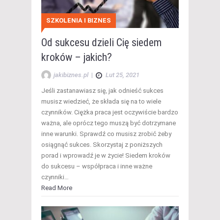
SZKOLENIA I BIZNES
Od sukcesu dzieli Cię siedem
kroków – jakich?
jakibiznes.pl
|
Lut 25, 2021
Jeśli zastanawiasz się, jak odnieść sukces
musisz wiedzieć, że składa się na to wiele
czynników. Ciężka praca jest oczywiście bardzo
ważna, ale oprócz tego muszą być dotrzymane
inne warunki. Sprawdź co musisz zrobić żeby
osiągnąć sukces. Skorzystaj z poniższych
porad i wprowadź je w życie! Siedem kroków
do sukcesu – współpraca i inne ważne
czynniki…
Read More