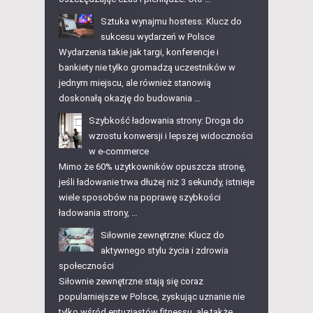
Sztuka wynajmu hostess: Klucz do
sukcesu wydarzeń w Polsce
Wydarzenia takie jak targi, konferencje i
bankiety nie tylko gromadzą uczestników w
jednym miejscu, ale również stanowią
doskonałą okazję do budowania …
Szybkość ładowania strony: Droga do
wzrostu konwersji i lepszej widoczności
w e-commerce
Mimo że 60% użytkowników opuszcza stronę,
jeśli ładowanie trwa dłużej niż 3 sekundy, istnieje
wiele sposobów na poprawę szybkości
ładowania strony, …
Siłownie zewnętrzne: Klucz do
aktywnego stylu życia i zdrowia
społeczności
Siłownie zewnętrzne stają się coraz
popularniejsze w Polsce, zyskując uznanie nie
tylko wśród entuzjastów fitnessu, ale także