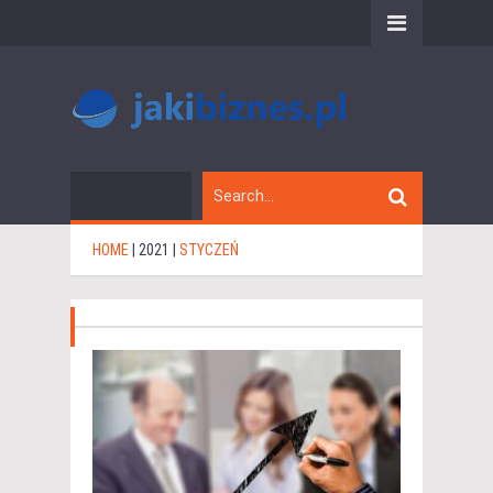
HOME
|
2021
|
STYCZEŃ