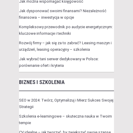
Jak można wspomagać księgowość
Jak dysponować swoimi finansami? Niezależność
finansowa – inwestycja w opcje
Kompleksowy przewodnik po audycie energetycznym:
kluczowe informacje i techniki
Rozwój firmy – jak się za to zabrać? Leasing maszyn i
urządzeń, leasing operacyjny – szkolenia
Jak wybrać tani serwer dedykowany w Polsce:
porównanie ofert i kryteria
BIZNES I SZKOLENIA
SEO w 2024: Twórz, Optymalizuj i Mierz Sukces Swojej
Strategii
Szkolenia e-learningowe – skuteczna nauka w Twoim
tempie
CV idealne – jak tworzyć, by zwiększyć swoje szanse