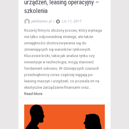
urządzeń, leasing operacyjny –
szkolenia
jakibiznes.pl
|
Lis 11, 2017
Rozwój firmy to złożony proces, który wymaga
nie tylko odpowiedniej strategii, ale także
umiejętności dostosowywania się do
zmieniających się warunków rynkowych.
Kluczowe kroki, takie jak analiza rynku czy
inwestycje w technologie, mogą stanowić
fundament sukcesu. W dzisiejszych czasach
przedsiębiorcy coraz częściej sięgają po
leasing maszyn i urządzeń, co pozwala im na
elastyczne zarządzanie finansami oraz…
Read More