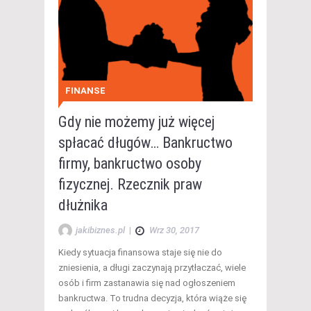
FINANSE
Gdy nie możemy już więcej
spłacać długów… Bankructwo
firmy, bankructwo osoby
fizycznej. Rzecznik praw
dłużnika
jakibiznes.pl
|
Wrz 30, 2017
Kiedy sytuacja finansowa staje się nie do
zniesienia, a długi zaczynają przytłaczać, wiele
osób i firm zastanawia się nad ogłoszeniem
bankructwa. To trudna decyzja, która wiąże się