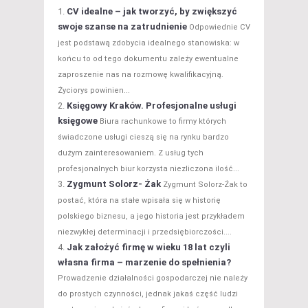
CV idealne – jak tworzyć, by zwiększyć
swoje szanse na zatrudnienie
Odpowiednie CV
jest podstawą zdobycia idealnego stanowiska: w
końcu to od tego dokumentu zależy ewentualne
zaproszenie nas na rozmowę kwalifikacyjną.
Życiorys powinien...
Księgowy Kraków. Profesjonalne usługi
księgowe
Biura rachunkowe to firmy których
świadczone usługi cieszą się na rynku bardzo
dużym zainteresowaniem. Z usług tych
profesjonalnych biur korzysta niezliczona ilość...
Zygmunt Solorz- Żak
Zygmunt Solorz-Żak to
postać, która na stałe wpisała się w historię
polskiego biznesu, a jego historia jest przykładem
niezwykłej determinacji i przedsiębiorczości....
Jak założyć firmę w wieku 18 lat czyli
własna firma – marzenie do spełnienia?
Prowadzenie działalności gospodarczej nie należy
do prostych czynności, jednak jakaś część ludzi