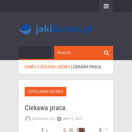
HOME
|
SZKOLENIA I BIZNES
|
CIEKAWA PRACA.
SZKOLENIA I BIZNES
Ciekawa praca.
jakibiznes.pl
|
Mar 9, 2021