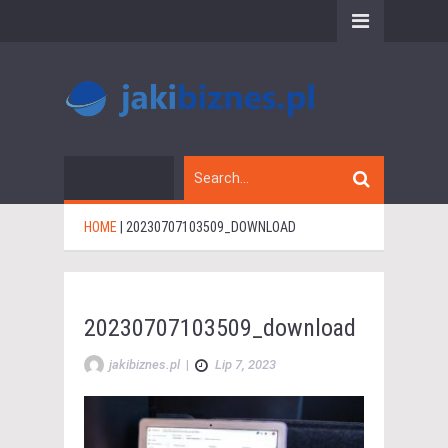
HOME
|
20230707103509_DOWNLOAD
20230707103509_download
jakibiznes.pl
|
Lip 7, 2023