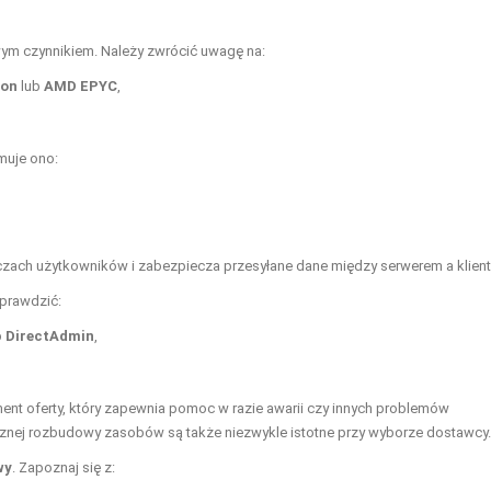
m czynnikiem. Należy zwrócić uwagę na:
eon
lub
AMD EPYC
,
muje ono:
ach użytkowników i zabezpiecza przesyłane dane między serwerem a klien
sprawdzić:
b
DirectAdmin
,
ent oferty, który zapewnia pomoc w razie awarii czy innych problemów
znej rozbudowy zasobów są także niezwykle istotne przy wyborze dostawcy.
wy
. Zapoznaj się z: