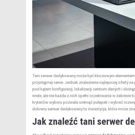
Tani serwer dedykowany może być kluczowym elementem dla 
przystępnej cenie. Jednak znalezienie najlepszej oferty 
pod kątem konfiguracji, lokalizacji centrum danych i dostę
wiele, ale nie każda z nich spełni oczekiwania w zakresie
kryteriów wyboru pozwala uniknąć pułapek i wybrać rozwi
dobrany serwer dedykowany to inwestycja, która może zna
Jak znaleźć tani serwer d