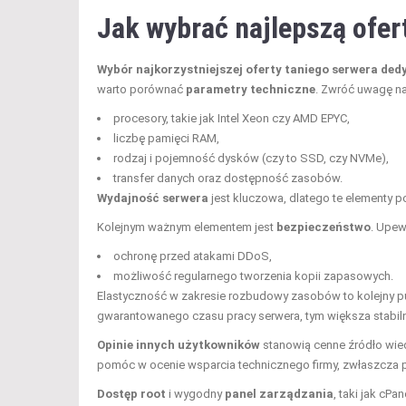
Jak wybrać najlepszą ofe
Wybór najkorzystniejszej oferty taniego serwera de
warto porównać
parametry techniczne
. Zwróć uwagę na
procesory, takie jak Intel Xeon czy AMD EPYC,
liczbę pamięci RAM,
rodzaj i pojemność dysków (czy to SSD, czy NVMe),
transfer danych oraz dostępność zasobów.
Wydajność serwera
jest kluczowa, dlatego te elementy p
Kolejnym ważnym elementem jest
bezpieczeństwo
. Upew
ochronę przed atakami DDoS,
możliwość regularnego tworzenia kopii zapasowych.
Elastyczność w zakresie rozbudowy zasobów to kolejny p
gwarantowanego czasu pracy serwera, tym większa stabil
Opinie innych użytkowników
stanowią cenne źródło wie
pomóc w ocenie wsparcia technicznego firmy, zwłaszcza 
Dostęp root
i wygodny
panel zarządzania
, taki jak cP