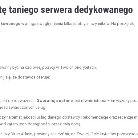
rtę taniego serwera dedykowanego
dykowanego
wymaga uwzględnienia kilku istotnych czynników. Na początek,
:
owinny być na czołowej pozycji w Twoich priorytetach.
nij się, że dostawca oferuje:
unkt do rozważenia.
Gwarancja uptime
jest równie istotna – im wyższy pro
ność świadczonych usług.
dzy na temat jakości usług danego dostawcy. Rekomendacje oraz recenzje 
pod kątem jego dostępności przez całą dobę.
anel czy DirectAdmin, powinny znaleźć się na Twojej liście kryteriów przy wybor