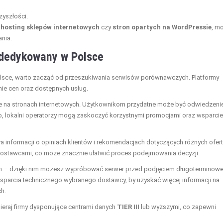
zyszłości.
k
hosting sklepów internetowych
czy
stron opartych na WordPressie
, m
nia.
r dedykowany w Polsce
olsce, warto zacząć od przeszukiwania serwisów porównawczych. Platformy
ie cen oraz dostępnych usług.
e na stronach internetowych. Użytkownikom przydatne może być odwiedzeni
o, lokalni operatorzy mogą zaskoczyć korzystnymi promocjami oraz wsparci
a informacji o opiniach klientów i rekomendacjach dotyczących różnych ofert
dostawcami, co może znacznie ułatwić proces podejmowania decyzji.
ch – dzięki nim możesz wypróbować serwer przed podjęciem długoterminowe
wsparcia technicznego wybranego dostawcy, by uzyskać więcej informacji na
h.
eraj firmy dysponujące centrami danych
TIER III
lub wyższymi, co zapewni