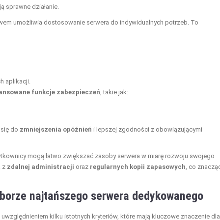
ą sprawne działanie.
ństwem umożliwia dostosowanie serwera do indywidualnych potrzeb. To
 aplikacji.
nsowane funkcje zabezpieczeń
, takie jak:
 się do
zmniejszenia opóźnień
i lepszej zgodności z obowiązującymi
 użytkownicy mogą łatwo zwiększać zasoby serwera w miarę rozwoju swojego
a z
zdalnej administracji
oraz
regularnych kopii zapasowych
, co znaczą
wyborze najtańszego serwera dedykowanego
 uwzględnieniem kilku istotnych kryteriów, które mają kluczowe znaczenie dla