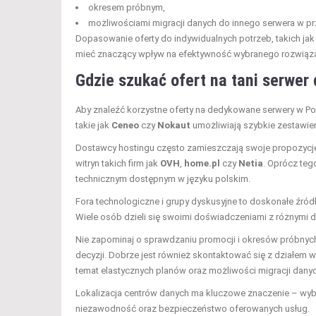
okresem próbnym,
możliwościami migracji danych do innego serwera w pr
Dopasowanie oferty do indywidualnych potrzeb, takich ja
mieć znaczący wpływ na efektywność wybranego rozwiąza
Gdzie szukać ofert na tani serwe
Aby znaleźć korzystne oferty na dedykowane serwery w P
takie jak
Ceneo
czy
Nokaut
umożliwiają szybkie zestawien
Dostawcy hostingu często zamieszczają swoje propozycj
witryn takich firm jak
OVH
,
home.pl
czy
Netia
. Oprócz teg
technicznym dostępnym w języku polskim.
Fora technologiczne i grupy dyskusyjne to doskonałe źródł
Wiele osób dzieli się swoimi doświadczeniami z różnymi 
Nie zapominaj o sprawdzaniu promocji i okresów próbny
decyzji. Dobrze jest również skontaktować się z działem 
temat elastycznych planów oraz możliwości migracji danyc
Lokalizacja centrów danych ma kluczowe znaczenie – wybi
niezawodność oraz bezpieczeństwo oferowanych usług.