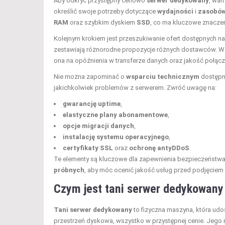
Aby odkryć przystępny cenowo
serwer dedykowany
, war
określić swoje potrzeby dotyczące
wydajności
i
zasobó
RAM
oraz szybkim dyskiem
SSD
, co ma kluczowe znaczen
Kolejnym krokiem jest przeszukiwanie ofert dostępnych n
zestawiają różnorodne propozycje różnych dostawców. W
ona na opóźnienia w transferze danych oraz jakość połącz
Nie można zapominać o
wsparciu technicznym
dostępny
jakichkolwiek problemów z serwerem. Zwróć uwagę na:
gwarancję uptime
,
elastyczne plany abonamentowe
,
opcje migracji danych
,
instalację systemu operacyjnego
,
certyfikaty SSL
oraz
ochronę antyDDoS
.
Te elementy są kluczowe dla zapewnienia bezpieczeństwa 
próbnych
, aby móc ocenić jakość usług przed podjęciem 
Czym jest tani serwer dedykowany 
Tani serwer dedykowany
to fizyczna maszyna, która udo
przestrzeń dyskowa, wszystko w przystępnej cenie. Jego n