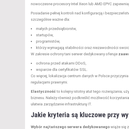
nowoczesne procesory Intel Xeon lub AMD EPYC zapewniaj
Posiadanie pełnej kontroli nad konfiguracją i bezpiecze
szczególnie ważne dla:
małych przedsiębiorstw,
startupów,
programistów,
którzy wymagają stabilności oraz niezawodności swoich
W zakresie ochrony tani serwer dedykowany oferuje
zaawa
ochrona przed atakami DDoS,
wsparcie dla certyfikatów SSL.
Co więcej, lokalizacja centrum danych w Polsce przyczynia
regulacjami prawnymi.
Elastyczność
to kolejny istotny atut tego rozwiązania;
biznesu. Należy również podkreślić możliwość korzystani
ułatwia zarządzanie infrastrukturą IT.
Jakie kryteria są kluczowe przy 
Wybór najtańszego serwera dedykowanego
wiąże się z