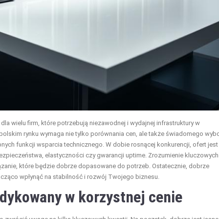
wielu firm, które potrzebują niezawodnej i wydajnej infrastruktury w
na polskim rynku wymaga nie tylko porównania cen, ale także świadomego wyb
pnych funkcji wsparcia technicznego. W dobie rosnącej konkurencji, ofert jest
 bezpieczeństwa, elastyczności czy gwarancji uptime. Zrozumienie kluczowych
ązanie, które będzie dobrze dopasowane do potrzeb. Ostatecznie, dobrze
cząco wpłynąć na stabilność i rozwój Twojego biznesu.
edykowany w korzystnej cenie