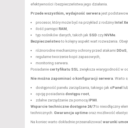
efektywności i bezpieczeństwa jego działania.
Przede wszystkim, wydajność serwera
jest podstawowy
procesor, który może być na przykład z rodziny
Intel X
ilość pamięci
RAM
,
typ nośników danych, takich jak
SSD
czy
NVMe
.
Bezpieczeństwo
to kolejny aspekt wart rozważenia. Obej
różnorodne mechanizmy ochrony przed atakami
DDoS
,
regularne tworzenie kopii zapasowych,
monitoring serwera.
Posiadanie
certyfikatu SSL
zwiększa wiarygodność w ocz
Nie można zapominać o konfiguracji serwera
. Warto 
dostępność panelu zarządzania, takiego jak
cPanel
lu
opcję posiadania
dostępu root
,
zdalne zarządzanie za pomocą
IPMI
.
Wsparcie techniczne dostępne 24/7
to nieodłączny elem
technicznych.
Gwarancja uptime
oraz możliwość elastyc
Na koniec warto dokładnie przeanalizować
warunki umo