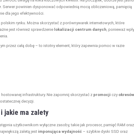
to zwrócić uwagę na kilka kluczowych kwestii. Na początek, dobrze jest jasno
w
. Serwer powinien dysponować odpowiednią mocą obliczeniową, pamięcią
ie dla jego efektywności.
a polskim rynku. Można skorzystać z porównywarek internetowych, które
ażne jest również sprawdzenie
lokalizacji centrum danych
, ponieważ wpł
enia.
m przez całą dobę – to istotny element, który zapewnia pomoc w razie
hostowanej infrastruktury. Nie zapomnij skorzystać z
promocji
czy
okresó
ostatecznej decyzji.
i jakie ma zalety
stępnia użytkownikom wyłączne zasoby, takie jak procesor, pamięć RAM oraz
ajwiększą zaletą jest
imponująca wydajność
– szybkie dyski SSD oraz