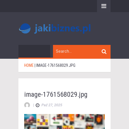
HOME
|
IMAGE-1761568029.JPG
image-1761568029.jpg
|
Paź 27, 2025