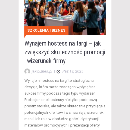
SZKOLENIA I BIZNES
Wynajem hostess na targi – jak
zwiększyć skuteczność promocji
i wizerunek firmy
jakibiznes.pl
|
Paź 13, 2025
Wynajem hostess na targi to strategiczna
decyzja, która może znacząco wpłynąć na
sukces firmy podczas tego typu wydarzeń.
Profesjonalne hostessy nie tylko podnoszą
prestiż stoiska, ale także skutecznie przyciągają
potencjalnych klientów i wzmacniają wizerunek
marki. Ich rola w obsłudze gości, dystrybucji
materiałów promocyjnych i prezentacji oferty