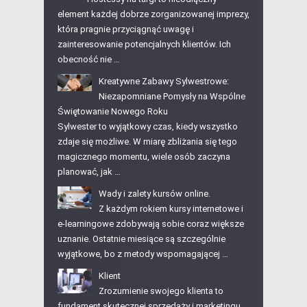
element każdej dobrze zorganizowanej imprezy,
która pragnie przyciągnąć uwagę i
zainteresowanie potencjalnych klientów. Ich
obecność nie …
Kreatywne Zabawy Sylwestrowe:
Niezapomniane Pomysły na Wspólne
Świętowanie Nowego Roku
Sylwester to wyjątkowy czas, kiedy wszystko
zdaje się możliwe. W miarę zbliżania się tego
magicznego momentu, wiele osób zaczyna
planować, jak …
Wady i zalety kursów online.
Z każdym rokiem kursy internetowe i
e-learningowe zdobywają sobie coraz większe
uznanie. Ostatnie miesiące są szczególnie
wyjątkowe, bo z metody wspomagającej …
Klient
Zrozumienie swojego klienta to
fundament skutecznej sprzedaży i marketingu.