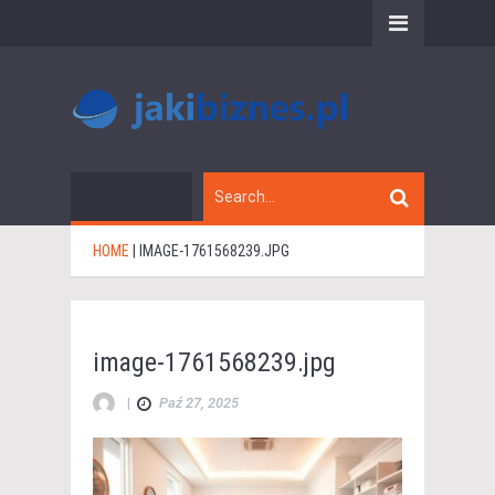
HOME
|
IMAGE-1761568239.JPG
image-1761568239.jpg
|
Paź 27, 2025