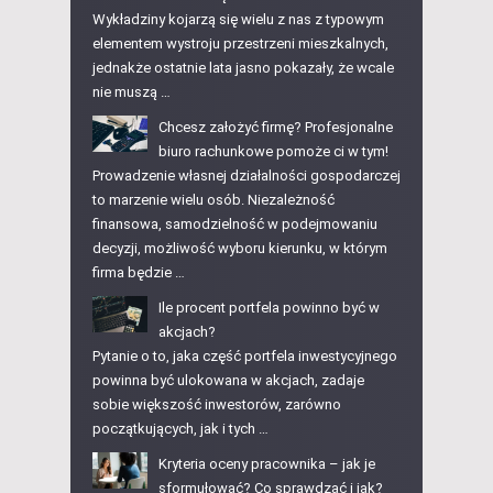
Wykładziny kojarzą się wielu z nas z typowym
elementem wystroju przestrzeni mieszkalnych,
jednakże ostatnie lata jasno pokazały, że wcale
nie muszą …
Chcesz założyć firmę? Profesjonalne
biuro rachunkowe pomoże ci w tym!
Prowadzenie własnej działalności gospodarczej
to marzenie wielu osób. Niezależność
finansowa, samodzielność w podejmowaniu
decyzji, możliwość wyboru kierunku, w którym
firma będzie …
Ile procent portfela powinno być w
akcjach?
Pytanie o to, jaka część portfela inwestycyjnego
powinna być ulokowana w akcjach, zadaje
sobie większość inwestorów, zarówno
początkujących, jak i tych …
Kryteria oceny pracownika – jak je
sformułować? Co sprawdzać i jak?